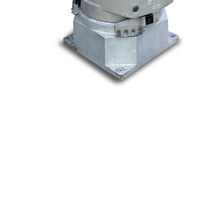
Nos marques
Allen-Bradley
Indramat
ABB
Lenze
Schneider
Siemens
Philips
DELL