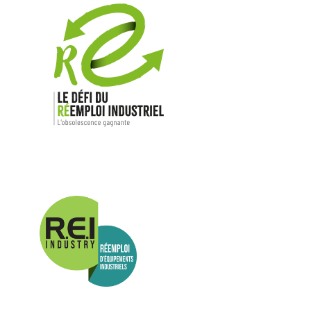
Nos mar
Allen-Bradl
Indramat
ABB
Lenze
Schneider