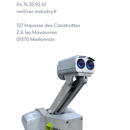
04.74.35.92.67
Siemens
rei@rei-industry.fr
Philips
DELL
127 Impasse des Carabottes
Z.A les Mavauvres
01370 Meillonnas