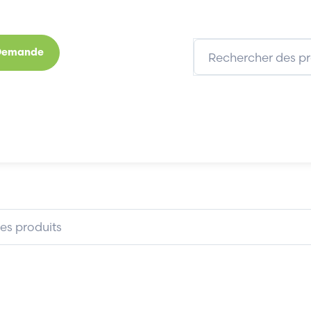
 Demande
s
Marques
Qui sommes-nous
Expertises
AMK