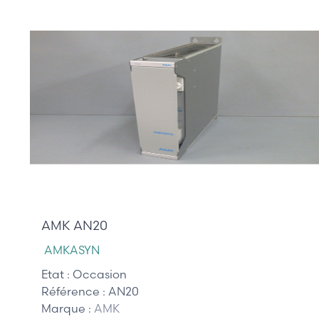
870,00 €
AMK AN20
AMKASYN
Etat :
Occasion
Référence :
AN20
Marque :
AMK