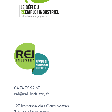
Nos mar
Allen-Bradl
Indramat
ABB
Lenze
Schneider
04.74.35.92.67
Siemens
rei@rei-industry.fr
Philips
DELL
127 Impasse des Carabottes
Z.A les Mavauvres