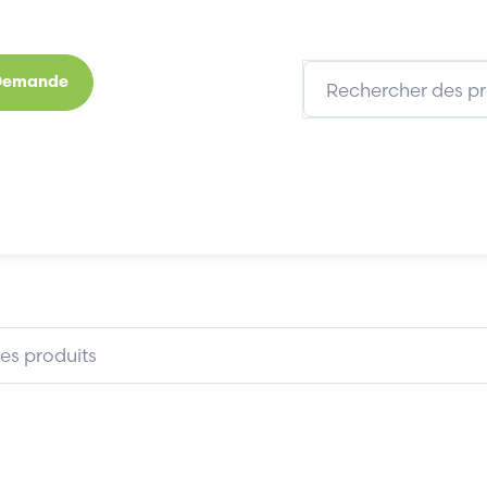
 Demande
s
Marques
Qui sommes-nous
Expertises
ADTRON CORPORATION