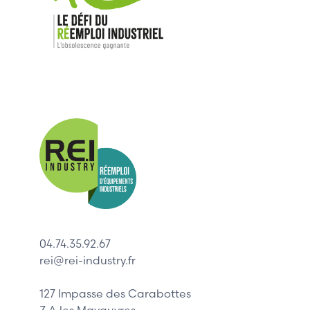
Nos mar
Allen-Bradl
Indramat
ABB
Lenze
Schneider
04.74.35.92.67
Siemens
rei@rei-industry.fr
Philips
DELL
127 Impasse des Carabottes
Z.A les Mavauvres