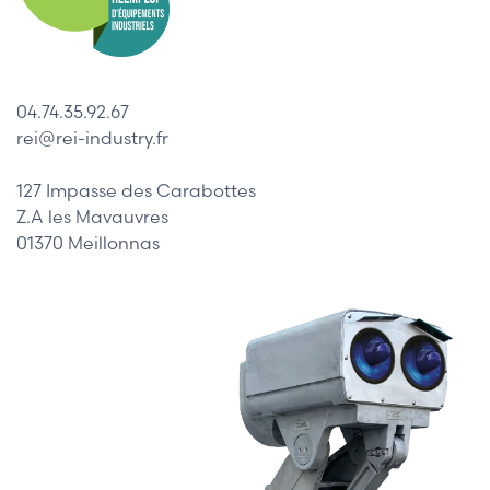
04.74.35.92.67
rei@rei-industry.fr
127 Impasse des Carabottes
Z.A les Mavauvres
01370 Meillonnas