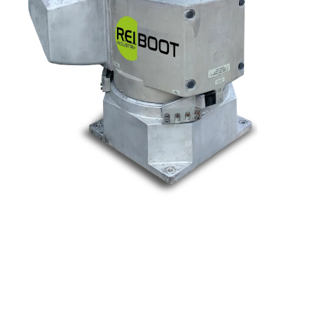
Nos marques
Allen-Bradley
Indramat
ABB
Lenze
Schneider