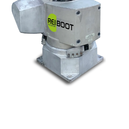
Nos marques
Allen-Bradley
Indramat
ABB
Lenze