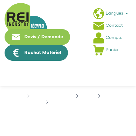
Langues
Contact
Devis / Demande
Compte
Panier
Rachat Matériel
Contrôle Commande
BOSCH
CC - - -
BOSCH NCSPS056581
BOSCH NCSPS056581