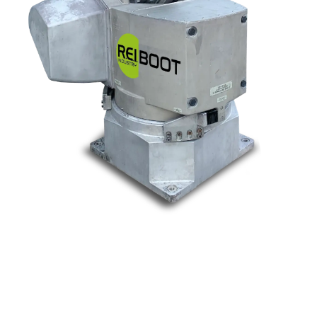
Nos marques
Allen-Bradley
Indramat
ABB
Lenze