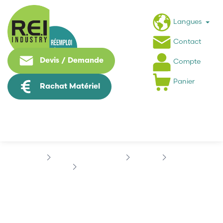
Langues
Contact
Devis / Demande
Compte
Panier
Rachat Matériel
Contrôle Commande
BOSCH
CL200
BOSCH 1070083384-201
BOSCH 1070083384-201