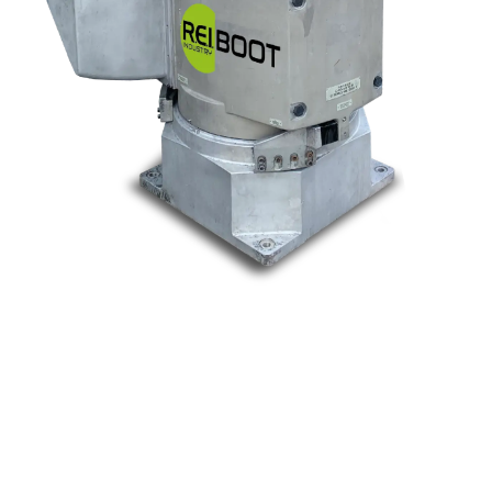
Nos marques
Allen-Bradley
Indramat
ABB
Lenze
Schneider