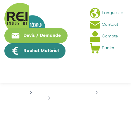
Langues
Contact
Devis / Demande
Compte
Panier
Rachat Matériel
Puissance / Conversion energie
DELL
DELL HP-U2106F3
DELL HP-U2106F3