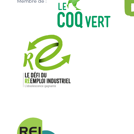
Membre de :
Nos mar
Allen-Bradl