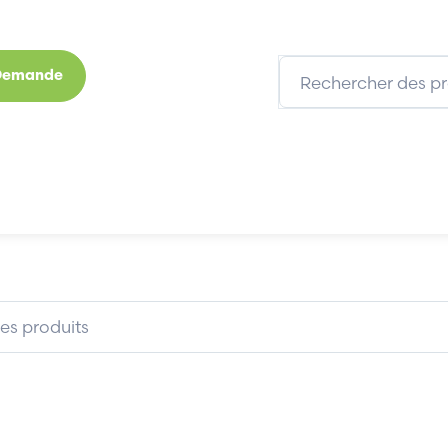
 Demande
s
Marques
Qui sommes-nous
Expertises
150XHI31
EATON DILM150XHI31