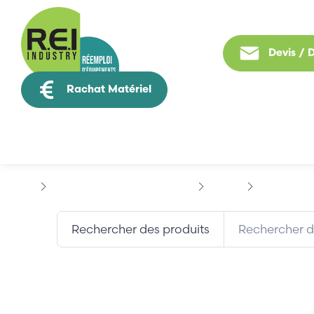
Devis /
Rachat Matériel
Tous nos produit
Puissance / Conversion energie
EATON
EATON DILM
Rechercher des produits