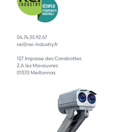
Indramat
ABB
Lenze
Schneider
04.74.35.92.67
Siemens
rei@rei-industry.fr
Philips
DELL
127 Impasse des Carabottes
Z.A les Mavauvres
01370 Meillonnas