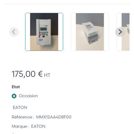
175,00 €
HT
Etat
Occasion
EATON
Référence :
MMX12AA4D8F00
Marque :
EATON