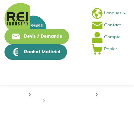
Langues
Contact
Devis / Demande
Compte
Panier
Rachat Matériel
Puissance / Conversion energie
EATON
EATON MMX12AA4D8F00
EATON MMX12AA4D8F00