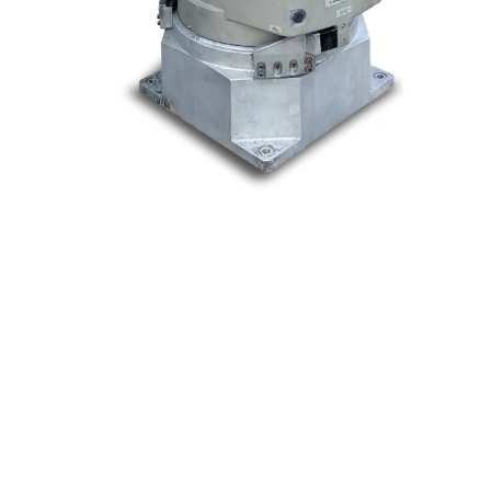
Nos marques
Allen-Bradley
Indramat
ABB
Lenze
Schneider
Siemens
Philips
DELL