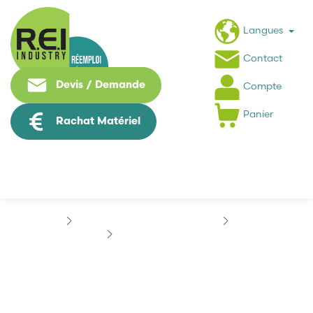
Langues
Contact
Devis / Demande
Compte
Panier
Rachat Matériel
Puissance / Conversion energie
EATON
EATON DILM12-XMSM
EATON DILM12-XMSM