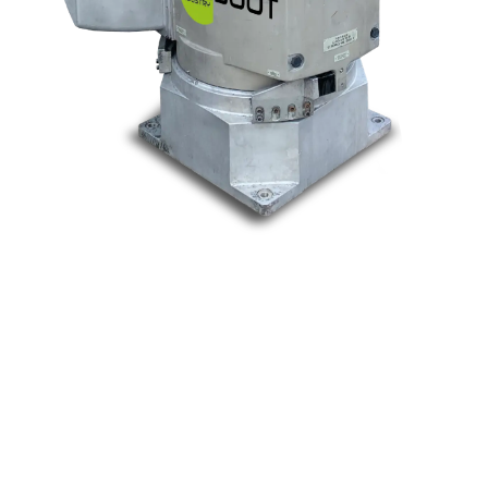
Nos marques
Allen-Bradley
Indramat
ABB
Lenze
Schneider
Siemens
Philips