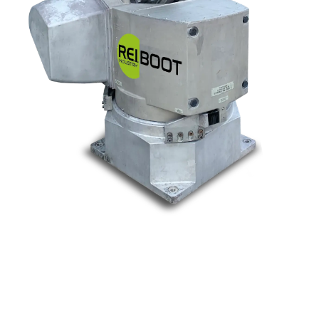
Nos marques
Allen-Bradley
Indramat
ABB
Lenze