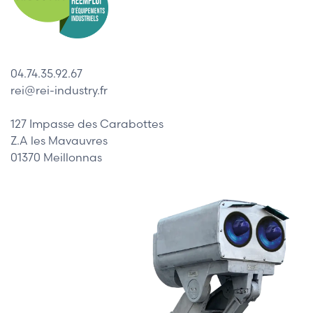
04.74.35.92.67
rei@rei-industry.fr
127 Impasse des Carabottes
Z.A les Mavauvres
01370 Meillonnas