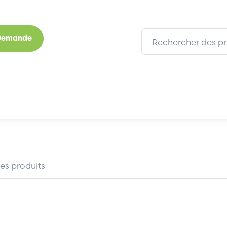
 Demande
s
Marques
Qui sommes-nous
Expertises
-0001-0037
FANUC A57L-0001-0037