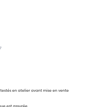
7
 testés en atelier avant mise en vente
que est assurée