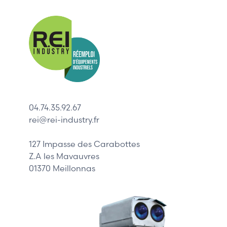
Nos mar
Allen-Bradl
Indramat
ABB
Lenze
Schneider
04.74.35.92.67
Siemens
rei@rei-industry.fr
Philips
DELL
127 Impasse des Carabottes
Z.A les Mavauvres
01370 Meillonnas