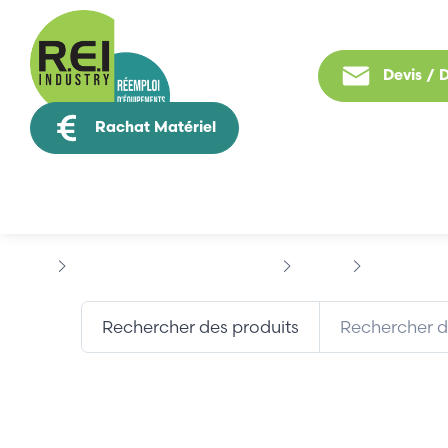
Devis /
Rachat Matériel
Tous nos produit
Puissance / Conversion energie
FANUC
FANUC A57L
Rechercher des produits