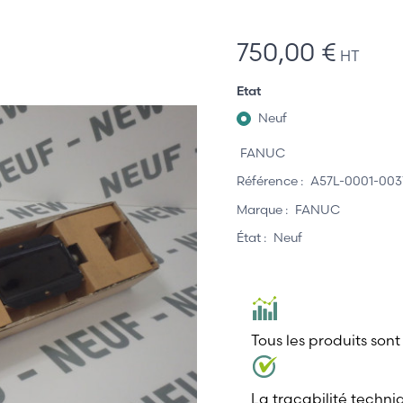
750,00 €
HT
Etat
Neuf
FANUC
Référence :
A57L-0001-003
Marque :
FANUC
État :
Neuf
Tous les produits sont
La traçabilité techni