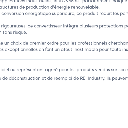
ications industrielles, le V77965 est parfaitement indiqué p
structures de production d'énergie renouvelable.
 conversion énergétique supérieure, ce produit réduit les per
igoureuses, ce convertisseur intègre plusieurs protections pou
n sans risque.
 un choix de premier ordre pour les professionnels cherchant
es exceptionnelles en font un atout inestimable pour toute i
fficiel ou représentant agréé pour les produits vendus sur son 
ière de déconstruction et de réemploi de REI Industry. Ils peuv