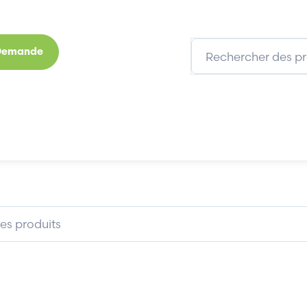
 Demande
s
Marques
Qui sommes-nous
Expertises
FERRAZ SHAWMUT...
FERRAZ SHAWMUT V77965