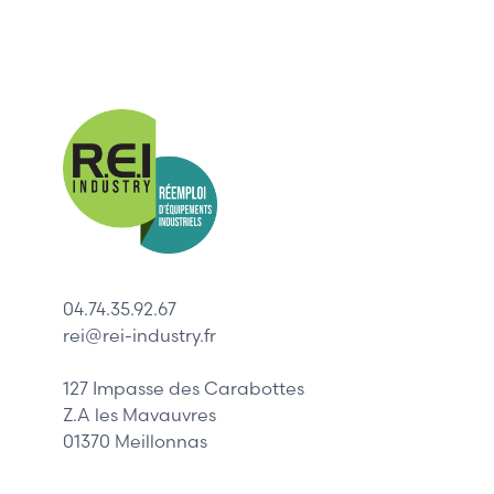
Nos mar
Allen-Bradl
Indramat
ABB
Lenze
Schneider
04.74.35.92.67
Siemens
rei@rei-industry.fr
Philips
DELL
127 Impasse des Carabottes
Z.A les Mavauvres
01370 Meillonnas