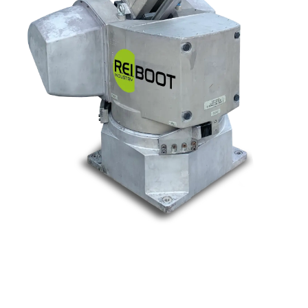
Nos marques
Allen-Bradley
Indramat
ABB