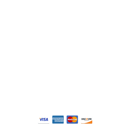
Lenze
Schneider
Siemens
Philips
DELL
Nos catégories
Contrôle Commande
Hmi / Affichage
Puissance / Conversion energie
© Tous droits réservés. Réalisé par
N2M Solution