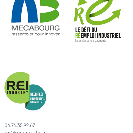
04.74.35.92.67
rei@rei-industry.fr