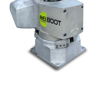
Nos marques
Allen-Bradley
Indramat
ABB
Lenze