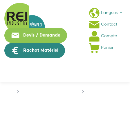
Langues
Contact
Devis / Demande
Compte
Panier
Rachat Matériel
Puissance / Conversion energie
FERRAZ SHAWMUT
FERRAZ SHAWMUT...
FERRAZ SHAWMUT
D078042