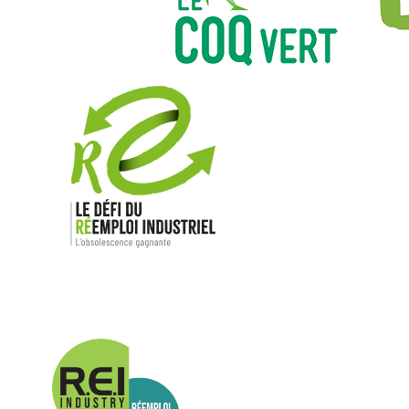
Nos mar
Allen-Bradl
Indramat