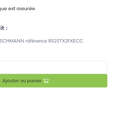
que est assurée
t :
IRSCHMANN référence RS23TX2FXECC
Ajouter au panier