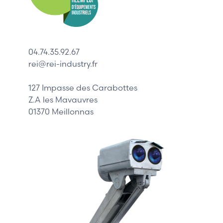
ABB
Lenze
Schneider
04.74.35.92.67
Siemens
rei@rei-industry.fr
Philips
DELL
127 Impasse des Carabottes
Z.A les Mavauvres
01370 Meillonnas