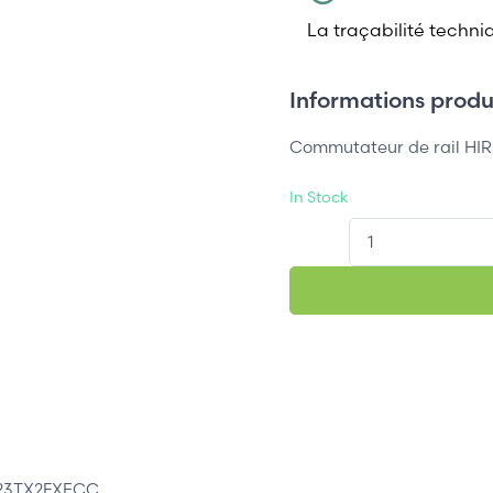
La traçabilité techni
Informations produi
Commutateur de rail H
In Stock
QT.
S23TX2FXECC