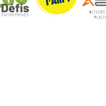
ques
Nos catégories
ey
Contrôle Commande
Hmi / Affichage