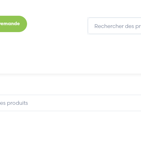
 Demande
s
Marques
Qui sommes-nous
Expertises
S2-3TX/2FXEEC
HIRSCHMANN RS2-3TX/2FXEEC