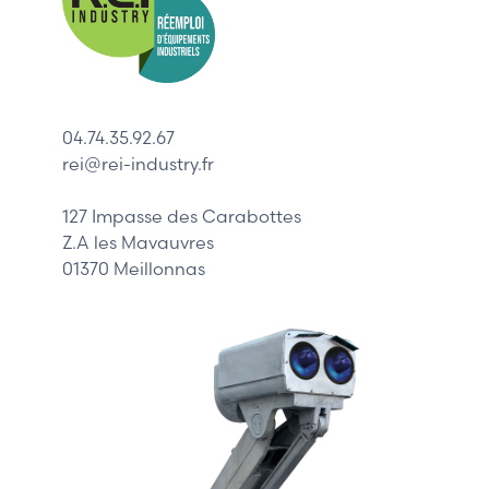
Indramat
ABB
Lenze
Schneider
04.74.35.92.67
Siemens
rei@rei-industry.fr
Philips
DELL
127 Impasse des Carabottes
Z.A les Mavauvres
01370 Meillonnas