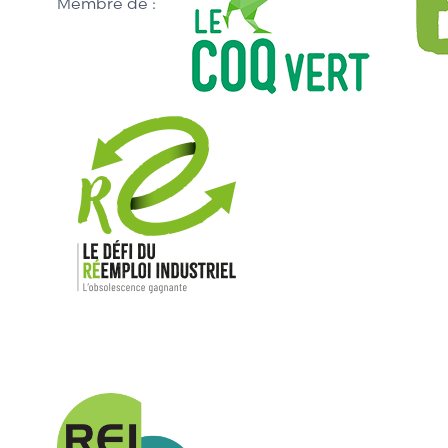
Membre de :
Nos mar
Allen-Bradl