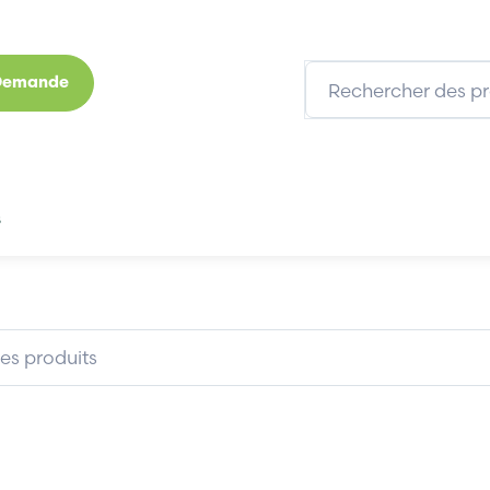
 Demande
s
Marques
Qui sommes-nous
Expertises
T 10909233A3803
INDRAMAT 10909233A3803