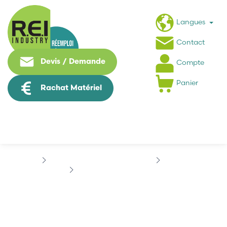
Langues
Contact
Devis / Demande
Compte
Panier
Rachat Matériel
Puissance / Conversion energie
INDRAMAT
INDRAMAT 10907854B1006
INDRAMAT
10907854B1006