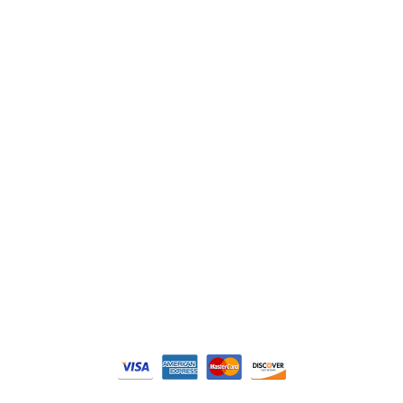
Lenze
Schneider
Siemens
Philips
DELL
Nos catégories
Contrôle Commande
Hmi / Affichage
Puissance / Conversion energie
© Tous droits réservés. Réalisé par
N2M Solution