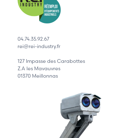
Indramat
ABB
Lenze
Schneider
04.74.35.92.67
Siemens
rei@rei-industry.fr
Philips
DELL
127 Impasse des Carabottes
Z.A les Mavauvres
01370 Meillonnas