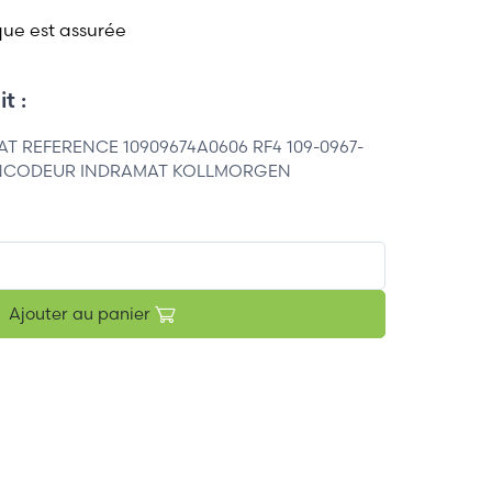
que est assurée
t :
T REFERENCE 10909674A0606 RF4 109-0967-
ENCODEUR INDRAMAT KOLLMORGEN
Ajouter au panier