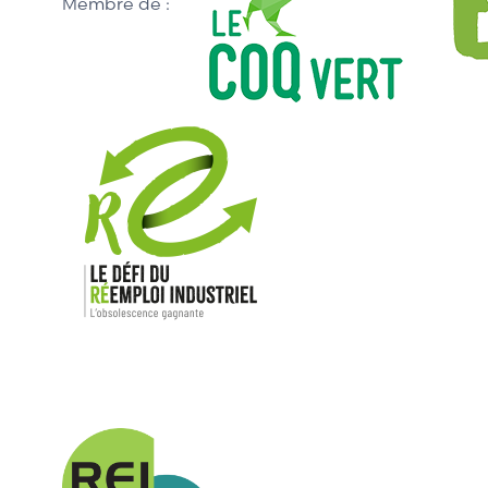
Membre de :
Nos mar
Allen-Bradl