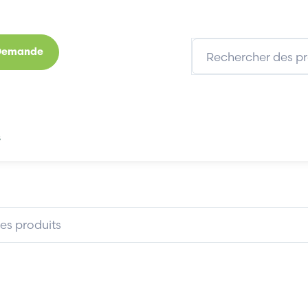
 Demande
s
Marques
Qui sommes-nous
Expertises
T 109-0967-4A03-06
INDRAMAT 109-0967-4A03-06