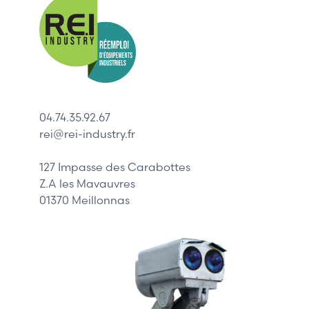
Allen-Bradl
Indramat
ABB
Lenze
Schneider
04.74.35.92.67
Siemens
rei@rei-industry.fr
Philips
DELL
127 Impasse des Carabottes
Z.A les Mavauvres
01370 Meillonnas