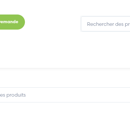
 Demande
s
Marques
Qui sommes-nous
Expertises
JUNIPER SRX320