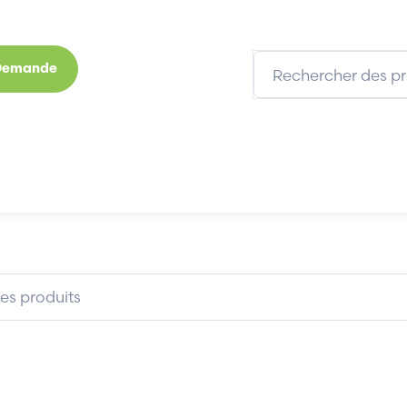
 Demande
s
Marques
Qui sommes-nous
Expertises
LS1
JUNIPER NFX250LS1