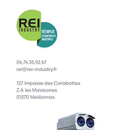
Nos mar
Allen-Bradl
Indramat
ABB
Lenze
Schneider
04.74.35.92.67
Siemens
rei@rei-industry.fr
Philips
DELL
127 Impasse des Carabottes
Z.A les Mavauvres
01370 Meillonnas