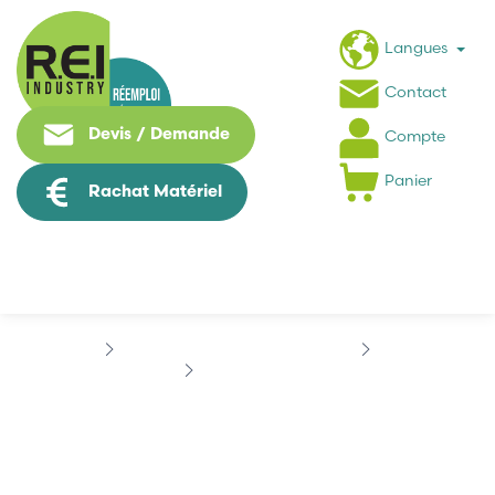
Langues
Contact
Devis / Demande
Compte
Panier
Rachat Matériel
Machine Speciale / Carte Metier
KUKA
KUKA 2000161116
KUKA 2000161116