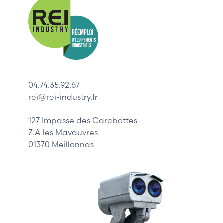
Allen-Bradl
Indramat
ABB
Lenze
Schneider
04.74.35.92.67
Siemens
rei@rei-industry.fr
Philips
DELL
127 Impasse des Carabottes
Z.A les Mavauvres
01370 Meillonnas