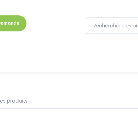
 Demande
s
Marques
Qui sommes-nous
Expertises
.0.3
KUKA RDCV1.0.3