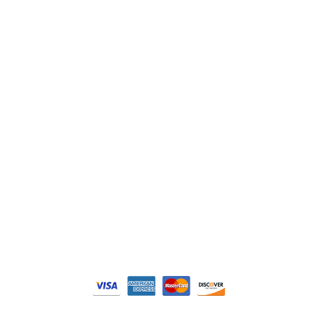
Lenze
Schneider
Siemens
Philips
DELL
Nos catégories
Contrôle Commande
Hmi / Affichage
Puissance / Conversion energie
© Tous droits réservés. Réalisé par
N2M Solution