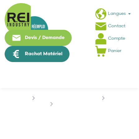
Langues
Contact
Devis / Demande
Compte
Panier
Rachat Matériel
Puissance / Conversion energie
LEM
LEM LF505-S/SP27
LEM LF505-S/SP27