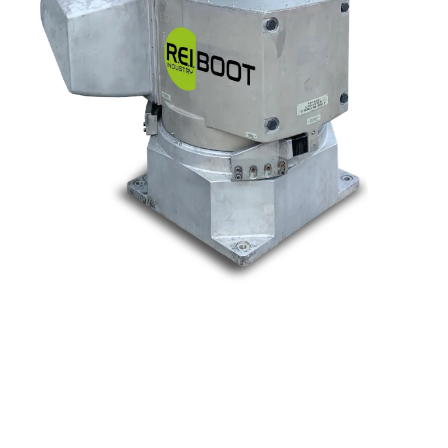
Nos marques
Allen-Bradley
Indramat
ABB
Lenze