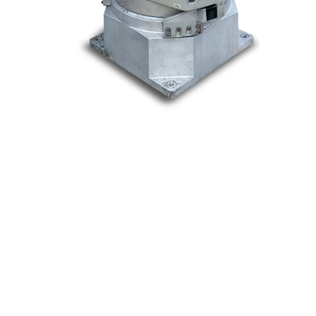
Nos marques
Allen-Bradley
Indramat
ABB
Lenze
Schneider
Siemens
Philips
DELL