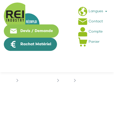
Langues
Contact
Devis / Demande
Compte
Panier
Rachat Matériel
Contrôle Commande
LENZE
LENZE 00390470
LENZE 00390470