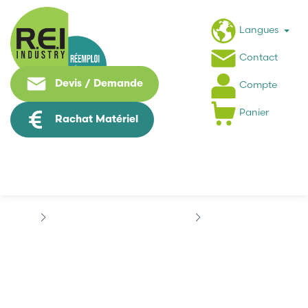
Langues
Contact
Devis / Demande
Compte
Panier
Rachat Matériel
Puissance / Conversion energie
LENZE
LENZE...
LENZE
I55AE175F1AV10000S