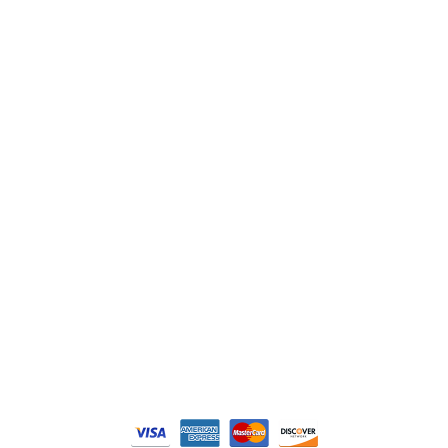
ABB
Lenze
Schneider
Siemens
Philips
DELL
Nos catégories
Contrôle Commande
Hmi / Affichage
Puissance / Conversion energie
© Tous droits réservés. Réalisé par
N2M Solution