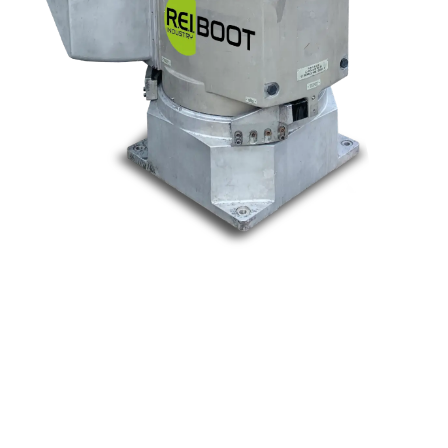
Nos marques
Allen-Bradley
Indramat
ABB
Lenze
Schneider
Siemens