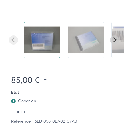
85,00 €
HT
Etat
Occasion
LOGO
Référence :
6ED1058-0BA02-0YA0