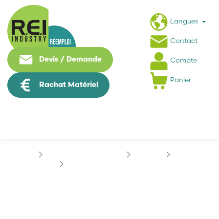
Langues
Contact
Devis / Demande
Compte
Panier
Rachat Matériel
Informatique Industrielle
SIEMENS
LOGO
SIEMENS 6ED1058-0BA02-0YA0
SIEMENS 6ED1058-
0BA02-0YA0