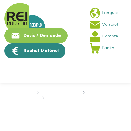
Langues
Contact
Devis / Demande
Compte
Panier
Rachat Matériel
Contrôle Commande
OMRON
OMRON C200H-OC224N
OMRON C200H-OC224N