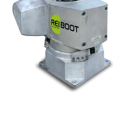
Nos marques
Allen-Bradley
Indramat
ABB
Lenze