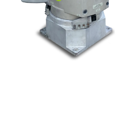
Nos marques
Allen-Bradley
Indramat
ABB
Lenze
Schneider
Siemens
Philips
DELL