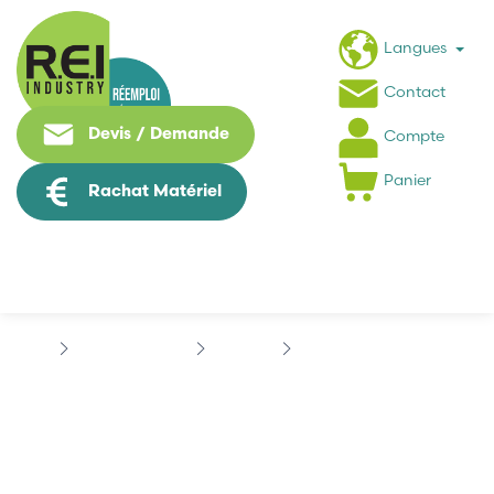
Langues
Contact
Devis / Demande
Compte
Panier
Rachat Matériel
Hmi / Affichage
OMRON
OMRON SP10-PRO01-V1
OMRON SP10-PRO01-V1