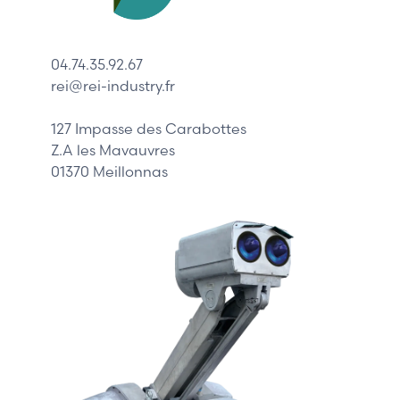
Lenze
Schneider
04.74.35.92.67
Siemens
rei@rei-industry.fr
Philips
DELL
127 Impasse des Carabottes
Z.A les Mavauvres
01370 Meillonnas