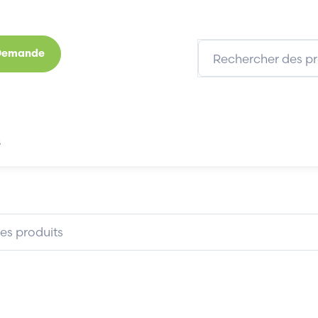
 Demande
s
Marques
Qui sommes-nous
Expertises
OMRON NT30-ST131B-E