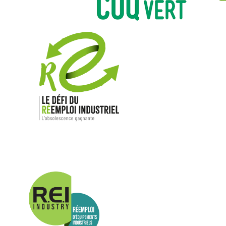
Nos mar
Allen-Bradl
Indramat
ABB