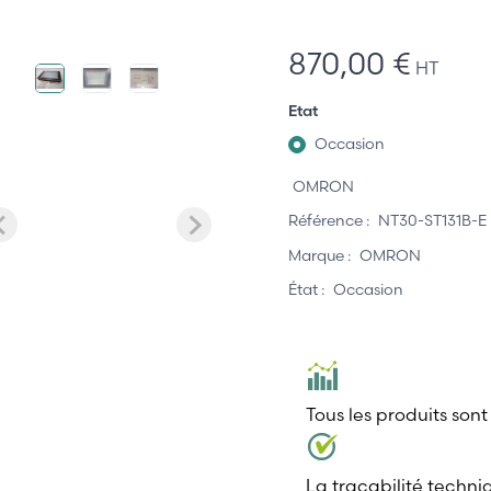
870,00 €
HT
Etat
Occasion
OMRON
Référence :
NT30-ST131B-E
Marque :
OMRON
État :
Occasion
Tous les produits sont
La traçabilité techni