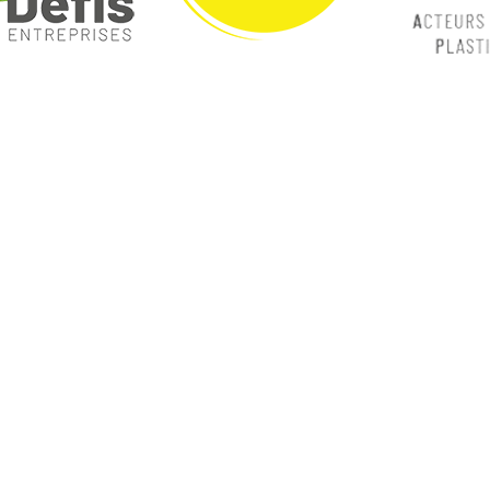
ques
Nos catégories
ey
Contrôle Commande
Hmi / Affichage
Puissance / Conversion energie