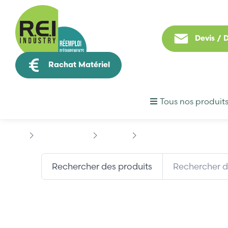
Devis /
Rachat Matériel
Tous nos produit
Hmi / Affichage
OMRON
OMRON NT30-ST131B-E
Rechercher des produits