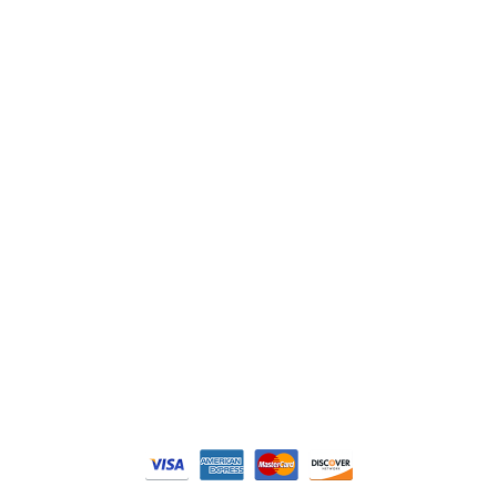
ABB
Lenze
Schneider
Siemens
Philips
DELL
Nos catégories
Contrôle Commande
Hmi / Affichage
Puissance / Conversion energie
© Tous droits réservés. Réalisé par
N2M Solution