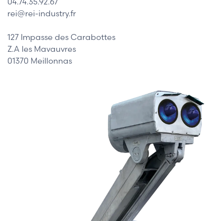
04.74.35.92.67
rei@rei-industry.fr
127 Impasse des Carabottes
Z.A les Mavauvres
01370 Meillonnas