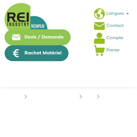
Langues
Contact
Devis / Demande
Compte
Panier
Rachat Matériel
Informatique Industrielle
DELL
OPTIPLEX
DELL 0M686
DELL 0M686