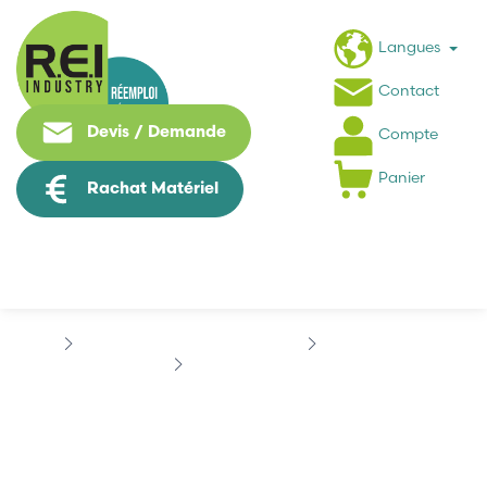
Langues
Contact
Devis / Demande
Compte
Panier
Rachat Matériel
Puissance / Conversion energie
ORIENTAL MOTOR
VEXTA A60979412K
VEXTA A60979412K