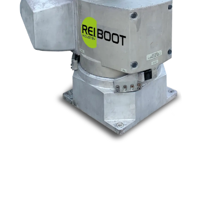
Nos marques
Allen-Bradley
Indramat
ABB
Lenze