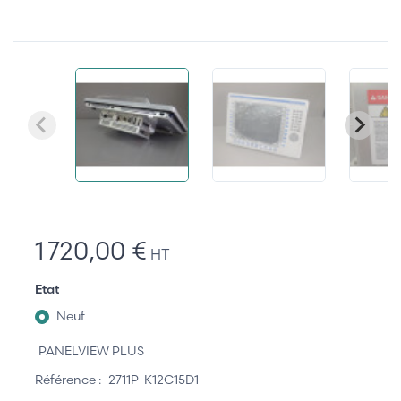
1 720,00 €
HT
Etat
Neuf
PANELVIEW PLUS
Référence :
2711P-K12C15D1