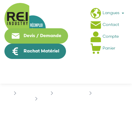
Langues
Contact
Devis / Demande
Compte
Panier
Rachat Matériel
Hmi / Affichage
ALLEN-BRADLEY
PANELVIEW PLUS
ALLEN BRADLEY 2711P-K12C15D1
ALLEN BRADLEY 2711P-
K12C15D1