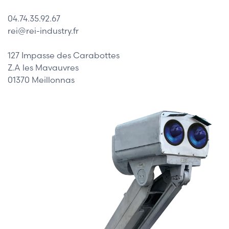
04.74.35.92.67
rei@rei-industry.fr
127 Impasse des Carabottes
Z.A les Mavauvres
01370 Meillonnas