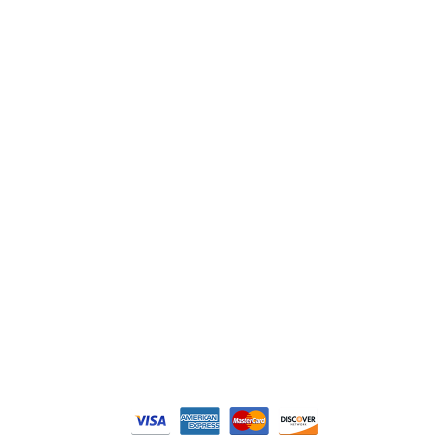
ABB
Lenze
Schneider
Siemens
Philips
DELL
Nos catégories
Contrôle Commande
Hmi / Affichage
Puissance / Conversion energie
© Tous droits réservés. Réalisé par
N2M Solution