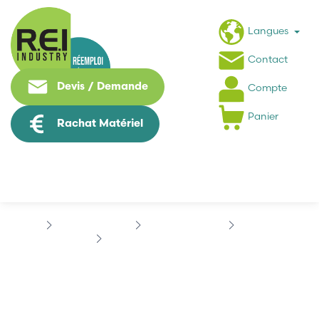
Langues
Contact
Devis / Demande
Compte
Panier
Rachat Matériel
Hmi / Affichage
ALLEN-BRADLEY
PANELVIEW
ALLEN-BRADLEY 2711C-T4T
ALLEN-BRADLEY 2711C-
T4T