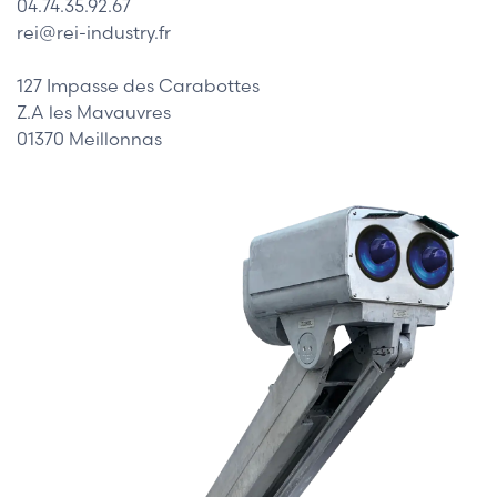
04.74.35.92.67
rei@rei-industry.fr
127 Impasse des Carabottes
Z.A les Mavauvres
01370 Meillonnas