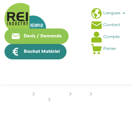
Langues
Contact
Devis / Demande
Compte
Panier
Rachat Matériel
Hmi / Affichage
LAUER
PCS095
LAUER PCS095-0E
LAUER PCS095-0E