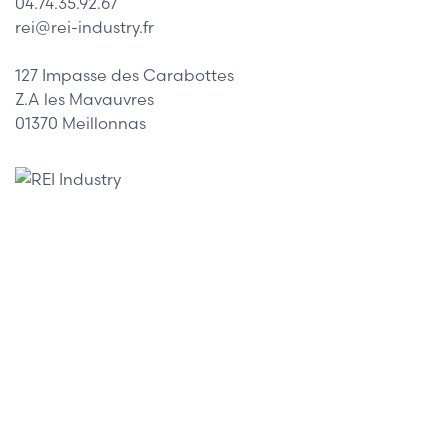
04.74.35.92.67
rei@rei-industry.fr
127 Impasse des Carabottes
Z.A les Mavauvres
01370 Meillonnas
Nos marques
Allen-Bradley
Indramat
ABB
Lenze
Schneider
Siemens
Philips
DELL