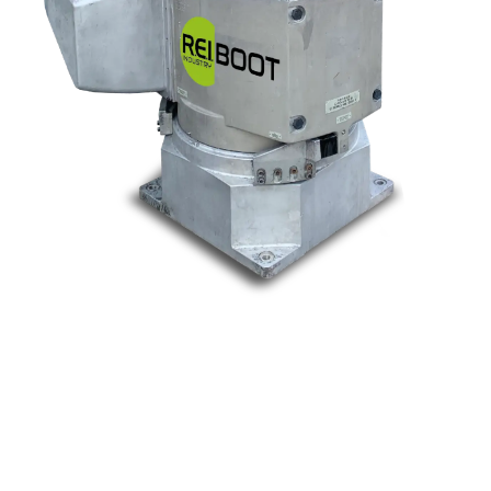
Nos marques
Allen-Bradley
Indramat
ABB
Lenze
Schneider