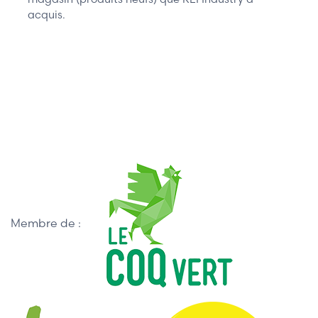
acquis.
Membre de :