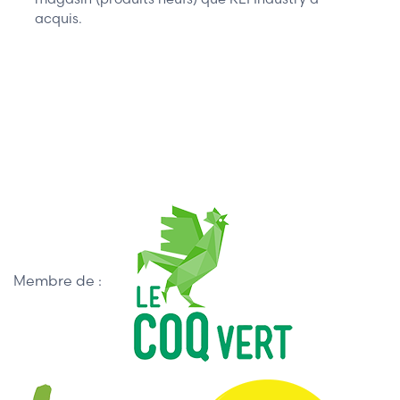
acquis.
Membre de :