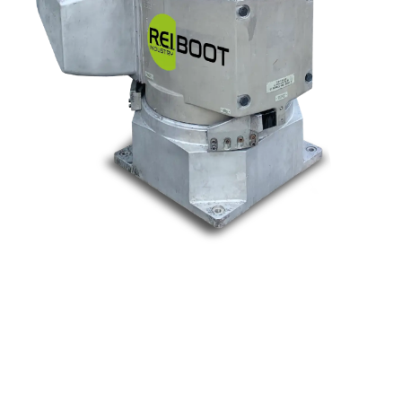
Nos marques
Allen-Bradley
Indramat
ABB
Lenze
Schneider