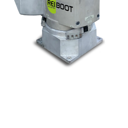
Nos marques
Allen-Bradley
Indramat
ABB
Lenze
Schneider
Siemens