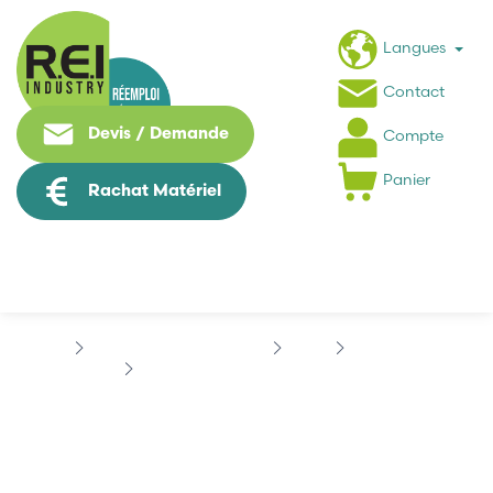
Langues
Contact
Devis / Demande
Compte
Panier
Rachat Matériel
Informatique Industrielle
DELL
POWEREDGE
DELL TW-0H0768-12800-328-0310
DELL TW-0H0768-12800-
328-0310