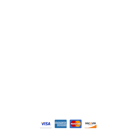
Lenze
Schneider
Siemens
Philips
DELL
Nos catégories
Contrôle Commande
Hmi / Affichage
Puissance / Conversion energie
© Tous droits réservés. Réalisé par
N2M Solution