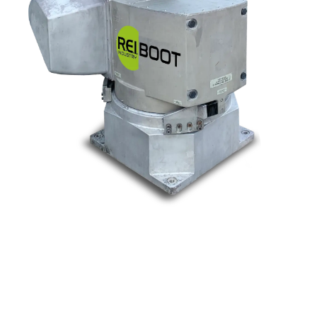
Nos marques
Allen-Bradley
Indramat
ABB
Lenze