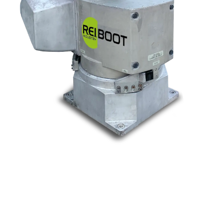
Nos marques
Allen-Bradley
Indramat
ABB
Lenze