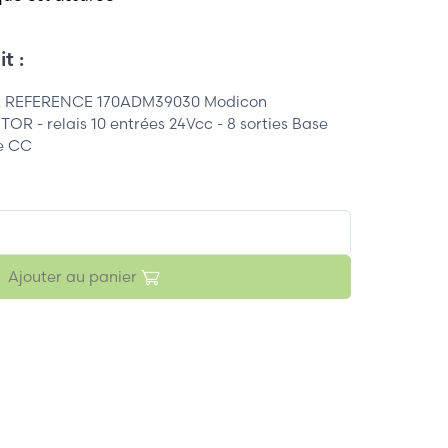
t :
 REFERENCE 170ADM39030 Modicon
R - relais 10 entrées 24Vcc - 8 sorties Base
ue CC
Ajouter au panier