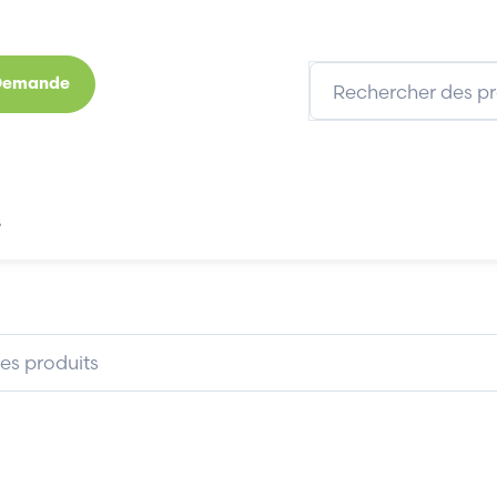
 Demande
s
Marques
Qui sommes-nous
Expertises
DM39030
SCHNEIDER 170ADM39030