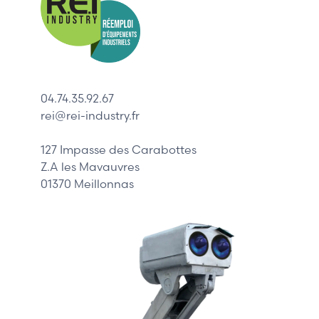
Allen-Bradl
Indramat
ABB
Lenze
Schneider
04.74.35.92.67
Siemens
rei@rei-industry.fr
Philips
DELL
127 Impasse des Carabottes
Z.A les Mavauvres
01370 Meillonnas