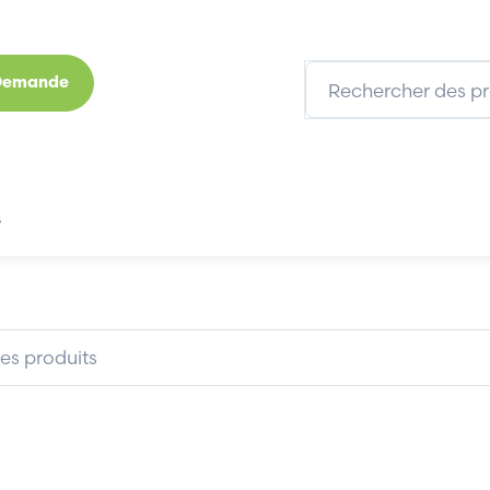
 Demande
s
Marques
Qui sommes-nous
Expertises
TS00801
SCHNEIDER 170XTS00801