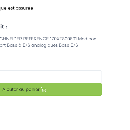
que est assurée
t :
 SCHNEIDER REFERENCE 170XTS00801 Modicon
rt Base à E/S analogiques Base E/S
Ajouter au panier