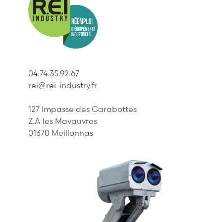
Allen-Bradl
Indramat
ABB
Lenze
Schneider
04.74.35.92.67
Siemens
rei@rei-industry.fr
Philips
DELL
127 Impasse des Carabottes
Z.A les Mavauvres
01370 Meillonnas