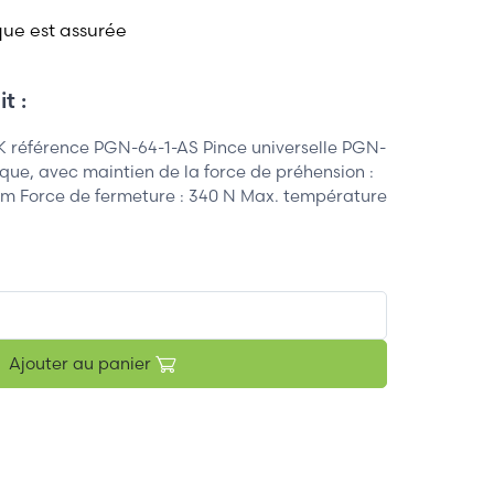
que est assurée
t :
K référence PGN-64-1-AS Pince universelle PGN-
tique, avec maintien de la force de préhension :
mm Force de fermeture : 340 N Max. température
Ajouter au panier