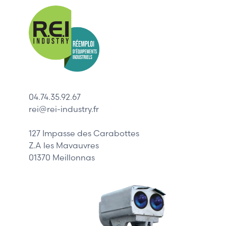
Nos mar
Allen-Bradl
Indramat
ABB
Lenze
Schneider
04.74.35.92.67
Siemens
rei@rei-industry.fr
Philips
DELL
127 Impasse des Carabottes
Z.A les Mavauvres
01370 Meillonnas