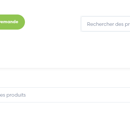
 Demande
s
Marques
Qui sommes-nous
Expertises
S
SCHUNK PGNP641AS