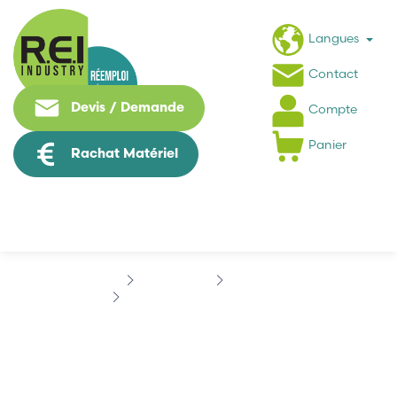
Langues
Contact
Devis / Demande
Compte
Panier
Rachat Matériel
Composant
SCHURTER
SCHURTER FMEB-0FMS-S200
SCHURTER FMEB-0FMS-
S200